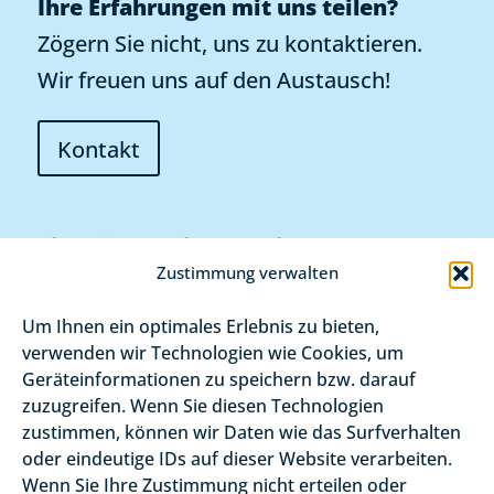
Ihre Erfahrungen mit uns teilen?
Zögern Sie nicht, uns zu kontaktieren.
Wir freuen uns auf den Austausch!
Kontakt
Sie möchten internationale
Zustimmung verwalten
Fachkräfte für Ihren Betrieb
gewinnen oder mehr über das
Um Ihnen ein optimales Erlebnis zu bieten,
verwenden wir Technologien wie Cookies, um
Projekt erfahren?
Geräteinformationen zu speichern bzw. darauf
zuzugreifen. Wenn Sie diesen Technologien
Z
Ja, ich habe Interesse. Bitte
zustimmen, können wir Daten wie das Surfverhalten
u
kontaktieren Sie mich.*
oder eindeutige IDs auf dieser Website verarbeiten.
s
Wenn Sie Ihre Zustimmung nicht erteilen oder